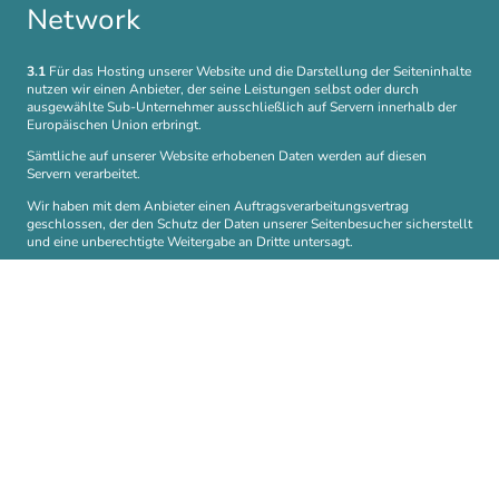
Network
3.1
Für das Hosting unserer Website und die Darstellung der Seiteninhalte
nutzen wir einen Anbieter, der seine Leistungen selbst oder durch
ausgewählte Sub-Unternehmer ausschließlich auf Servern innerhalb der
Europäischen Union erbringt.
Sämtliche auf unserer Website erhobenen Daten werden auf diesen
Servern verarbeitet.
Wir haben mit dem Anbieter einen Auftragsverarbeitungsvertrag
geschlossen, der den Schutz der Daten unserer Seitenbesucher sicherstellt
und eine unberechtigte Weitergabe an Dritte untersagt.
3.2
IONOS
Wir nutzen ein Content Delivery Network des folgenden Anbieters: 1&1
IONOS Internet SE, Elgendorfer Str. 57, 56410 Montabaur, Deutschland
Dieser Dienst ermöglicht uns, große Mediendateien wie Grafiken,
Seiteninhalte oder Skripte über ein Netz regional verteilter Server schneller
auszuliefern. Die Verarbeitung erfolgt zur Wahrung unseres berechtigten
Interesses an der Verbesserung der Stabilität und Funktionalität unserer
Website gem. Art. 6 Abs. 1 lit. f DSGVO.
Wir haben mit dem Anbieter einen Auftragsverarbeitungsvertrag
geschlossen, der den Schutz der Daten unserer Seitenbesucher sicherstellt
und eine unberechtigte Weitergabe an Dritte untersagt.